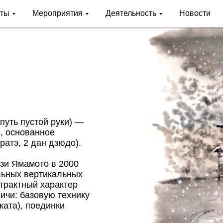
кты
Мероприятия
Деятельность
Новости
уть пустой руки) —
, основанное
ратэ, 2 дан дзюдо).
зи Ямамото в 2000
ельных вертикальных
трактный характер
ичи: базовую технику
ката), поединки