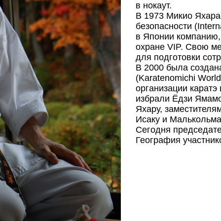
в нокаут.
В 1973 Микио Яхар
безопасности (Intern
в Японии компанию
охране VIP. Свою м
для подготовки сот
В 2000 была создан
(Karatenomichi Worl
организации каратэ
избрали Ёдзи Ямамо
Яхару, заместителя
Исаку и Малькольм
Сегодня председате
География участник