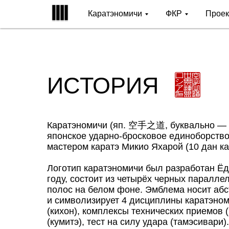
Каратэномичи
ФКР
Прое
ИСТОРИЯ
Каратэномичи (яп. 空手之道, буквально — п
японское ударно-бросковое единоборство
мастером каратэ Микио Яхарой (10 дан ка
Логотип каратэномичи был разработан Ёд
году, состоит из четырёх черных паралл
полос на белом фоне. Эмблема носит абс
и символизирует 4 дисциплины каратэном
(кихон), комплексы технических приемов (
(кумитэ), тест на силу удара (тамэсивари).