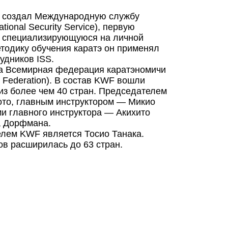
а создал Международную службу
ational Security Service), первую
, специализирующуюся на личной
етодику обучения каратэ он применял
рудников ISS.
а Всемирная федерация каратэномичи
d Federation). В состав KWF вошли
 из более чем 40 стран. Председателем
то, главным инструктором — Микио
ми главного инструктора — Акихито
а Дорфмана.
лем KWF является Тосио Танака.
ов расширилась до 63 стран.