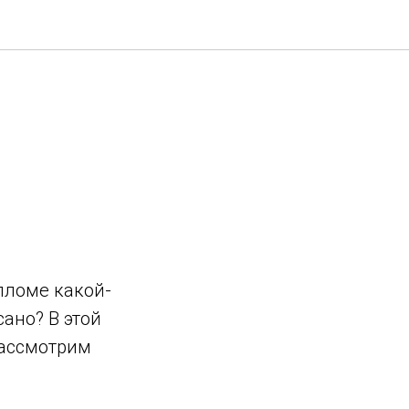
пломе какой-
сано? В этой
рассмотрим