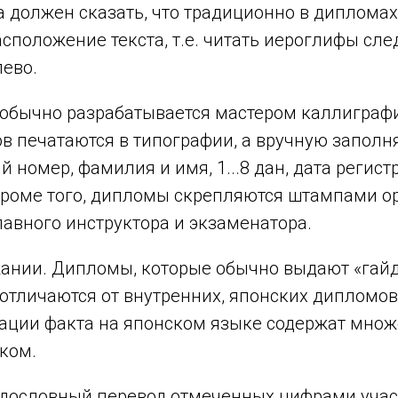
а должен сказать, что традиционно в диплома
сположение текста, т.е. читать иероглифы сле
лево.
обычно разрабатывается мастером каллиграфи
в печатаются в типографии, а вручную заполн
 номер, фамилия и имя, 1...8 дан, дата регист
Кроме того, дипломы скрепляются штампами о
лавного инструктора и экзаменатора.
жании. Дипломы, которые обычно выдают «гай
отличаются от внутренних, японских дипломов 
ации факта на японском языке содержат множ
ком.
дословный перевод отмеченных цифрами учас