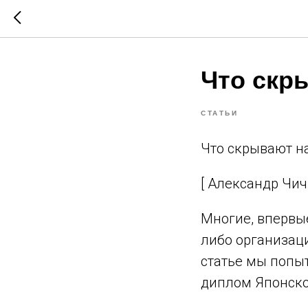
Что скр
СТАТЬИ
Что скрывают н
[ Александр Чич
Многие, впервы
либо организаци
статье мы попыт
диплом Японско