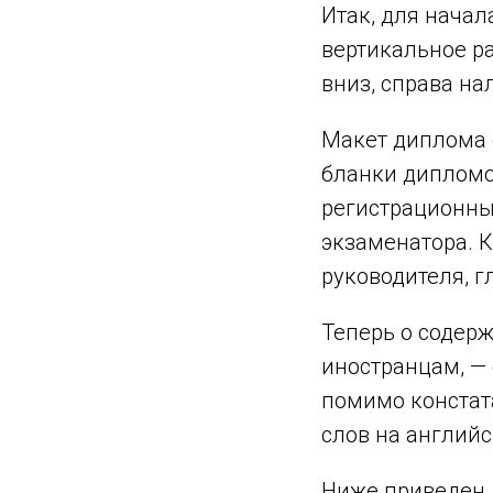
Итак, для начал
вертикальное ра
вниз, справа на
Макет диплома 
бланки дипломо
регистрационный
экзаменатора. 
руководителя, г
Теперь о содер
иностранцам, — 
помимо констат
слов на английс
Ниже приведен 