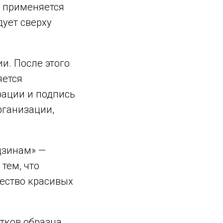
х применяется
дует сверху
и. После этого
яется
рации и подпись
рганизации,
дзинам» —
тем, что
ество красивых
тков образца