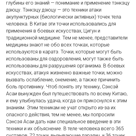
глубины его знаний — понимание и применение тэнкэцу
дзюцу. Тэнкэцу дзюцу — это техники атаки
акупунктурных (биологически активных) точек тела
человека. В Китае эти точки использовались для
применения в боевых искусствах, Цигун и
традиционной медицине. Тем не менее, представители
медицины знают не обо всех точках, которые
используются в каратэ. Точки, которые могут быть
использованы для оздоровления, могут также быть
использованы для разрушения организма. В боевых
искусствах, атакуя жизненно важные точки, можно
вызвать ослабление, онемение, а также причинить
боль противнику. Чтоб понять эту технику, Сэнсэй
Асаи вынужден был путешествовать по всему Китаю,
и ему улыбнулась удача, когда он прикоснулся к этим
знаниям. Этим техникам не учат открыто из-за их
опасного действия, тем не менее, мы попросили
Сэнсэя Асаи дать нам специальное введение в эти
техники и их объяснение. В теле человека всего 365
суставов, 72 точки, вызывающие паралич, и 36 точек,