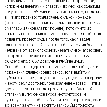
за редким исключением спортсмены (спортсменки)
испорчены деньгами и славой. Я помню, как однажды
почувствовал себя удивительно довольным, когда мы
в Чикаго противостояли очень сильной команде
(которая сквернословила и глумилась при поражении,
смеялась и ликовала при победе), потому что их
капитану не понравилось моё поведение. Он побежал
подавать протест судье после того, как я задел
одного из его парней. Я, должно быть, смутил бедного
человека отчасти спокойной, незатейливой агрессией,
которую он все же не смог понять, и это весьма
обидело его. Я был доволен в глубине души.
Способность сдерживать эмоции после победы или
поражения, хладнокровно относится к выбитым
зубам, кланяться, когда очко присуждается сопернику
и вести себя достойно, презирая невежество, — эти и
другие качества всегда присутствуют в большой
степени у выпускников курса инструкторов. Я
чувствую, они не обрели бы эти черты характера, если
во время занятий не воспитывались бы стойкость