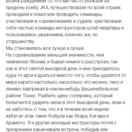
вознаграждением то, что мы часто уезжали за
пределы хонбу JKA, путешествовали по всей стране,
проводили и помогали проводить семинары,
участвовали в соревнованиях и судили, чувствовали
себя частью команды инструкторов штаб-квартиры и
пользовались уважением, конечно же, по
старшинству.
Мы становились все лучше и лучше.
На соревнованиях меньшей значимости, чем
чемпионат Японии, я бывал немного расстроен, так
как в этот святой выходной день я мне приходилось
куда-то идти и драться вместо того, чтобы удалится от
мира каратэ настолько, насколько это можно, тихо и
лениво завтракая в каком-нибудь фешенебельном
районе Токио. Разбить щеку сопернику, который
попытается ударить меня в этот выходной день, зная и
не заботясь о том, что я в течение всей недели
избегал атак таких бойцов как Яхара, Кагава и
Арамото. Я и другие молодые инструкторы почти с
презрением заканчивали встречи, победив или