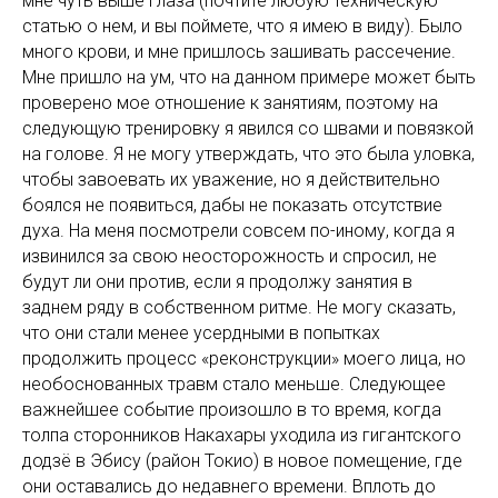
мне чуть выше глаза (почтите любую техническую
статью о нем, и вы поймете, что я имею в виду). Было
много крови, и мне пришлось зашивать рассечение.
Мне пришло на ум, что на данном примере может быть
проверено мое отношение к занятиям, поэтому на
следующую тренировку я явился со швами и повязкой
на голове. Я не могу утверждать, что это была уловка,
чтобы завоевать их уважение, но я действительно
боялся не появиться, дабы не показать отсутствие
духа. На меня посмотрели совсем по-иному, когда я
извинился за свою неосторожность и спросил, не
будут ли они против, если я продолжу занятия в
заднем ряду в собственном ритме. Не могу сказать,
что они стали менее усердными в попытках
продолжить процесс «реконструкции» моего лица, но
необоснованных травм стало меньше. Следующее
важнейшее событие произошло в то время, когда
толпа сторонников Накахары уходила из гигантского
додзё в Эбису (район Токио) в новое помещение, где
они оставались до недавнего времени. Вплоть до