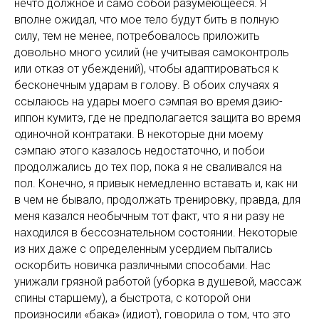
нечто должное и само собой разумеющееся. Я
вполне ожидал, что мое тело будут бить в полную
силу, тем не менее, потребовалось приложить
довольно много усилий (не учитывая самоконтроль
или отказ от убеждений), чтобы адаптироваться к
бесконечным ударам в голову. В обоих случаях я
ссылаюсь на удары моего сэмпая во время дзию-
иппон кумитэ, где не предполагается защита во время
одиночной контратаки. В некоторые дни моему
сэмпаю этого казалось недостаточно, и побои
продолжались до тех пор, пока я не сваливался на
пол. Конечно, я привык немедленно вставать и, как ни
в чем не бывало, продолжать тренировку, правда, для
меня казался необычным тот факт, что я ни разу не
находился в бессознательном состоянии. Некоторые
из них даже с определенным усердием пытались
оскорбить новичка различными способами. Нас
унижали грязной работой (уборка в душевой, массаж
спины старшему), а быстрота, с которой они
произносили «бака» (идиот), говорила о том, что это