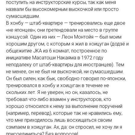
поступить на инструкторские курсы, так как меня
назвали бы высокомерным выскочкой или просто
сумасшедшим.
В хонбу — штаб-квартире — тренировались еще двое
«не японцев»; они претендовали на место в группе
кэншусэй. Один из них — Леон Монтойя — был моим
хорошим другом, с которым я жил в хоицуган (додзё и
общежитие JKA из 6 комнат, построенное по
инициативе Масатоши Накаяма в 1972 году
неподалеку от штаб-квартиры для иностранцев). Тем
не менее, он не был ни выскочкой, ни сумасшедшим.
Он был силен, как бык, свободно говорил по-японски,
тренировался в хонбу и хоицуган в течение не
скольких лет. Я не уверен, но он, казалось, не
требовал что-либо взамен у инструкторов, кто
хорошо относился к нему за выполнение поручений
(например, перевод), которые так не нравились ему,
что мне приходилось лишь восхищаться своим
сэмпаем в хоицуган. Ах, да: он спросил, не хочу ли я
присоединиться? Без вопросов!