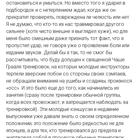
остановиться и умыться. Но вместо того я ударил в
подбородок и с нетерпением ждал, когда же он
прекратит проверять, повреждена ли челюсть или нет.
Я не думаю, что кто-то из нас травмировал другого
сильнее (хотя чисто внешне я выглядел хуже), но для
меня было смешным даже признать тот факт, что я
пропустил удар, не говоря уже о проявлении боли или
издании звуков. Делай бы я так, то не смог бы
рассчитывать, что буду допущен к священной Чаше
Грааля тренировок, на которых молодые инструкторы
терпели зверские побои со стороны своих сэмпаев,
не обращали внимания на ушибы и ссадины, произнося
«осс». И это было еще до того, как начинались их
занятия (сразу после тренировки обычной группы,
когда всех провожают, и запрещается наблюдать за
тренировкой). Эти молодые кэншусэи и недавние
выпускники уже давали знать о своем определенном
положении; это положение было редкостью не для
японцев, а для тех, кто тренировался до предела и
жертвовал собой в процессе обычных тренировок.