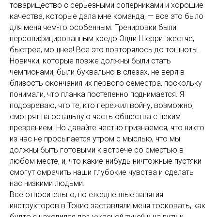
товарищество с серьезными соперниками и хорошие
качества, которые дала мне команда, — все это было
для меня чем-то особенным. Тренировки были
персонифицированным кредо Энди Шерри: жестче,
быстрее, мощнее! Все это повторялось до тошноты.
Новички, которые позже должны были стать
чемпионами, были буквально в слезах, не веря в
близость окончания их первого семестра, поскольку
понимали, что планка постепенно поднимается. Я
подозреваю, что те, кто пережил войну, возможно,
смотрят на остальную часть общества с неким
презрением. Но давайте честно признаемся, что никто
из нас не просыпается утром с мыслью, что мы
должны быть готовыми к встрече со смертью в
любом месте, и, что какие-нибудь ничтожные пустяки
смогут омрачить наши глубокие чувства и сделать
нас низкими людьми.
Все относительно, но ежедневные занятия
инструкторов в Токио заставляли меня тосковать, как
будто я находился под ужасной тучей и на пути к