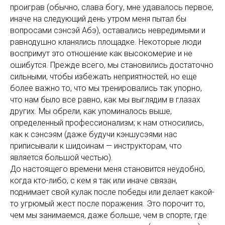
проиграв (обычно, слава богу, мне удавалось первое,
иначе на следующий день утром меня пытал бы
вопросами сэнсэй Абэ), оставались невредимыми и
равнодушно кланялись площадке. Некоторые люди
воспримут это отношение как высокомерие и не
ошибутся. Прежде всего, мы становились достаточно
сильными, чтобы избежать неприятностей, но еще
более важно то, что мы тренировались так упорно,
что нам было все равно, как мы выглядим в глазах
других. Мы обрели, как упоминалось выше,
определенный профессионализм; к нам относились,
как к сэнсэям (даже будучи кэншусэями нас
приписывали к шидоинам — инструкторам, что
является большой честью).
До настоящего времени меня становится неудобно,
когда кто-либо, с кем я так или иначе связан,
поднимает свой кулак после победы или делает какой-
то угрюмый жест после поражения. Это порочит то,
чем мы занимаемся, даже больше, чем в спорте, где