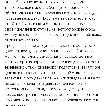
этого было вполне достаточно, но иногда мы
тренировались вместе с Фати (его идея) между
обычными занятиями по расписанию, и тогда хоицуган
пустовал весь день. Проблема заключалась в том,
что Фати был слишком болтлив, часто напоминал о
своем желании поступить на инструкторские курсы.
Но ему не хватило терпения ждать: упустив свой шанс,
он покинул Японию.
Пройдя через все это (я тренировался в хонбу более
двух лет, прежде чем поступить на курсы), я никак не
мог понять, почему даже самые посредственные
инструкторы на порядок выше лучших учеников как в
технической, так и физической подготовке. Так что же
делало их гораздо лучше остальных? Были ли они
талантами с рождения или им были поведаны какие-то
секреты во время специальных тренировок, о
которых мы и не догадываемся. Существует
несколько причин, почему все обстоит имен но так, и
психология, конечно, занимает не последнее место в
этом списке.