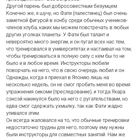
Другой парень был добросовестным безумцем.
Конечно же, я шучу, но Фати (палестинец) был очень
заметной фигурой в хонбу среди обычных учеников-
членов клуба, каких мы можем повстречать в любых
других уголках планеты. У Фати был талант и
невероятно много энергии, и он пугал всех нас тем,
что тренировался в университетах и настаивал на том,
чтобы тренироваться в полную силу с кем бы то ни
было и в любое время. Инструкторы любили
поворчать на него, что в свою очередь любил и он.
Однажды, когда я приехал в Японию лишь на
несколько недель, он не смог пробить меня во время
упражнения оикоми (преследование), и тогда Яхара
сэнсэй накинулся было на него с ругательствами, но
едва смог сдержать ухмылку, так как Фати жадно
упивался этим.
Он всегда жаловался на то, что обычные тренировки
недостаточно трудны для него, поэтому ему нужны
были инструкторы для совместных занятий. Нам же