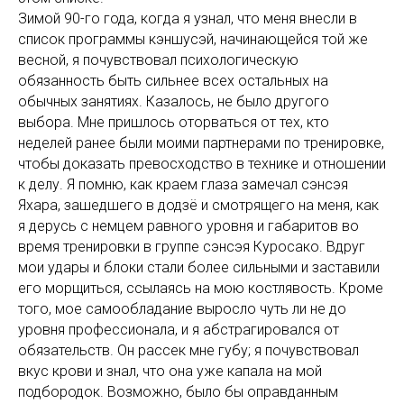
Зимой 90-го года, когда я узнал, что меня внесли в
список программы кэншусэй, начинающейся той же
весной, я почувствовал психологическую
обязанность быть сильнее всех остальных на
обычных занятиях. Казалось, не было другого
выбора. Мне пришлось оторваться от тех, кто
неделей ранее были моими партнерами по тренировке,
чтобы доказать превосходство в технике и отношении
к делу. Я помню, как краем глаза замечал сэнсэя
Яхара, зашедшего в додзё и смотрящего на меня, как
я дерусь с немцем равного уровня и габаритов во
время тренировки в группе сэнсэя Куросако. Вдруг
мои удары и блоки стали более сильными и заставили
его морщиться, ссылаясь на мою костлявость. Кроме
того, мое самообладание выросло чуть ли не до
уровня профессионала, и я абстрагировался от
обязательств. Он рассек мне губу; я почувствовал
вкус крови и знал, что она уже капала на мой
подбородок. Возможно, было бы оправданным