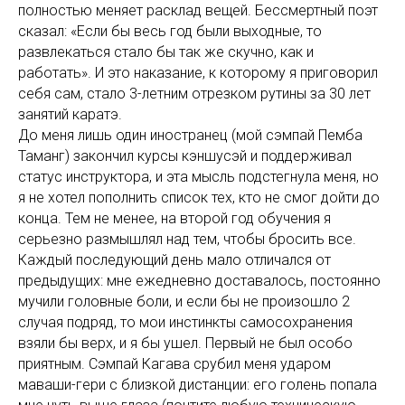
полностью меняет расклад вещей. Бессмертный поэт
сказал: «Если бы весь год были выходные, то
развлекаться стало бы так же скучно, как и
работать». И это наказание, к которому я приговорил
себя сам, стало 3-летним отрезком рутины за 30 лет
занятий каратэ.
До меня лишь один иностранец (мой сэмпай Пемба
Таманг) закончил курсы кэншусэй и поддерживал
статус инструктора, и эта мысль подстегнула меня, но
я не хотел пополнить список тех, кто не смог дойти до
конца. Тем не менее, на второй год обучения я
серьезно размышлял над тем, чтобы бросить все.
Каждый последующий день мало отличался от
предыдущих: мне ежедневно доставалось, постоянно
мучили головные боли, и если бы не произошло 2
случая подряд, то мои инстинкты самосохранения
взяли бы верх, и я бы ушел. Первый не был особо
приятным. Сэмпай Кагава срубил меня ударом
маваши-гери с близкой дистанции: его голень попала