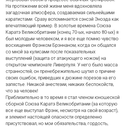
На протяжении всей жизни меня вдохновляла
загадочная атмосфера, создаваемая сильнейшими
каратистами. Сразу вспоминается сэнсэй Эноэда как
впечатляющий пример. В золотые времена Союза
Каратэ Великобритании (конец 70-ых, начало 80-ых) я
был молодым человеком, и я все еще помню чувство
восхищения Фрэнком Брэннаном, когда он общался
со мной за кулисами после показательных
выступлений (защита от атакующего ножом) на
открытом чемпионате Ливерпуля. У него было масса
странностей; он пренебрежительно шутил о причине
своих ошибок, приведших к дюжине порезов на его
запястье. Никакой анестезии, никаких беспокойств,
что за человек!
Приблизительно в то время я стал членом юношеской
сборной Союза Каратэ Великобритании (за которую
все еще выступал Фрэнк, несмотря на свой возраст),
и элемент настоящей опасности определенно
присутствовал, но мои обязательства, гордость,