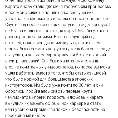
отвечала «осс» и исполняла каждую мою команду.
Каратэ вновь стало для меня творческим процессом,
и все мои усилия не пошли напрасно: ученики
усваивали информацию и росли во всех отношениях.
Спустя год после того, как я вступил в ряды кэншусэй,
не было ни одного новичка, который был бы ужасно
разочарован занятиями. Но на следующий год,
наконец, появились двое «молодых», с чьих плеч
нельзя было снимать нагрузку (у меня был еще год до
выпуска), и на них распространялся более широкий
спектр наказаний. Они были капитанами команд
вполне почитаемых университетов, но после выпуска
ушли работать вместо того, чтобы стать кэншусэй,
что было нормой для большинства японских
инструкторов. Им было уже почти по 30 лет, и они
боролись, пробиваясь сквозь первые круги
чемпионатов Японии; гордость и любовь к каратэ
вынудили их забыть об обычной карьере и стать
кэншусэй: они променяли покой и безопасность на
переживания и боль.