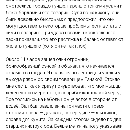
смотрелись гораздо лучше: парень с тонкими усами и
бакенбардами и его товарищ. Судя по их кихону, они
были довольно быстрыми; я предположил, что они
могут доставить некоторые проблемы, если встать с
ними в спарринг. Три удара ногами широкоплечего
парня показали, что его растяжка и баланс оставляют
желать лучшего (хотя он не так плох).
Около 11 часов зашел один огромный,
бочкообразный сэнсэй и объявил, что начинается
экзамен на шодан. Я поднялся по лестнице и уселся у
выхода рядом со своим товарищем Танакой. Стоило
мне сесть, как я сразу почувствовал, что мои мышцы
леденеют по мере того, как приближается мой черед.
Все толпились на небольшом участке в стороне от
додзё. Зал был разделен на три части с тремя
столами: слева — для ката, посередине — для кихон,
справа для кумитэ. За каждым столом сидело по два
старших инструктора. Белые метки на полу указывали