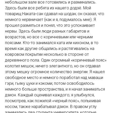
небольшом зале все готовились и разминались.
Здесь были все ребята из нашего додзё. Мой
товарищ Наката-сан сдавал на шодан; он сказал, что
немного нервничает (как и я, подумалось мне). Я
прошел размяться и понял, что это успокаивает
нервы. Здесь были люди разных габаритов и
возрастов, но все с коричневыми или черными
поясами. Кто-то занимался ката или кихоном, в то
время как другие общались и растягивались на
ковровом покрытии несколько в стороне от
деревянного пола. Один огромный «коричневый пояс»
колотил мешок; ничего элегантного, но он отдавал
этому мешку огромное количество энергии. Я нашел
свободное место и немного поработал над маваши
гэри, гьяку цуки и кэкоми; потом освободилось
немного больше пространства, и я начал заниматься
дзион. Каждый оценивал каждого; я улыбнулся,
посмотрев, как пожилой «черный пояс», попыхивая
носом, также нарабатывал дзион. В правом углу
занимались два студента университета, которые