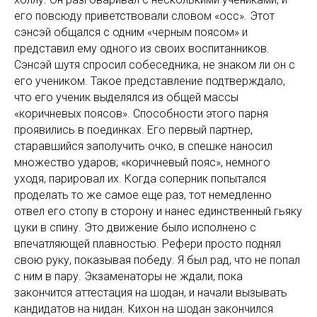
его повсюду приветствовали словом «осс». Этот
сэнсэй общался с одним «черным поясом» и
представил ему одного из своих воспитанников.
Сэнсэй шутя спросил собеседника, не знаком ли он с
его учеником. Такое представление подтверждало,
что его ученик выделялся из общей массы
«коричневых поясов». Способности этого парня
проявились в поединках. Его первый партнер,
старавшийся заполучить очко, в спешке наносил
множество ударов; «коричневый пояс», немного
уходя, парировал их. Когда соперник попытался
проделать то же самое еще раз, тот немедленно
отвел его стопу в сторону и нанес единственный гьяку
цуки в спину. Это движение было исполнено с
впечатляющей плавностью. Рефери просто поднял
свою руку, показывая победу. Я был рад, что не попал
с ним в пару. Экзаменаторы не ждали, пока
закончится аттестация на шодан, и начали вызывать
кандидатов на нидан. Кихон на шодан закончился