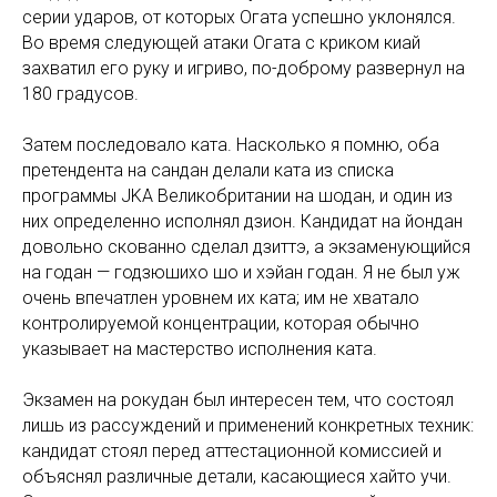
серии ударов, от которых Огата успешно уклонялся.
Во время следующей атаки Огата с криком киай
захватил его руку и игриво, по-доброму развернул на
180 градусов.
Затем последовало ката. Насколько я помню, оба
претендента на сандан делали ката из списка
программы JKA Великобритании на шодан, и один из
них определенно исполнял дзион. Кандидат на йондан
довольно скованно сделал дзиттэ, а экзаменующийся
на годан — годзюшихо шо и хэйан годан. Я не был уж
очень впечатлен уровнем их ката; им не хватало
контролируемой концентрации, которая обычно
указывает на мастерство исполнения ката.
Экзамен на рокудан был интересен тем, что состоял
лишь из рассуждений и применений конкретных техник:
кандидат стоял перед аттестационной комиссией и
объяснял различные детали, касающиеся хайто учи.