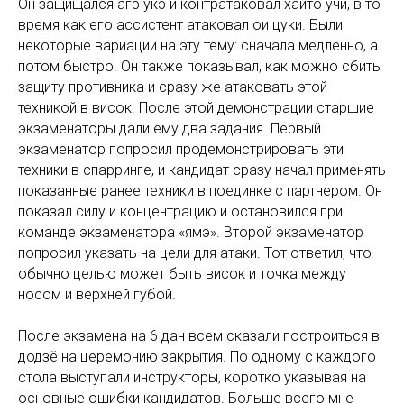
Он защищался агэ укэ и контратаковал хайто учи, в то
время как его ассистент атаковал ои цуки. Были
некоторые вариации на эту тему: сначала медленно, а
потом быстро. Он также показывал, как можно сбить
защиту противника и сразу же атаковать этой
техникой в висок. После этой демонстрации старшие
экзаменаторы дали ему два задания. Первый
экзаменатор попросил продемонстрировать эти
техники в спарринге, и кандидат сразу начал применять
показанные ранее техники в поединке с партнером. Он
показал силу и концентрацию и остановился при
команде экзаменатора «ямэ». Второй экзаменатор
попросил указать на цели для атаки. Тот ответил, что
обычно целью может быть висок и точка между
носом и верхней губой.
После экзамена на 6 дан всем сказали построиться в
додзё на церемонию закрытия. По одному с каждого
стола выступали инструкторы, коротко указывая на
основные ошибки кандидатов. Больше всего мне