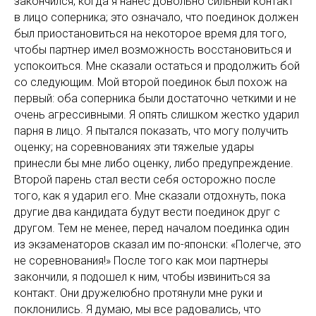
закончился, когда я нанес довольно сильный контакт
в лицо соперника; это означало, что поединок должен
был приостановиться на некоторое время для того,
чтобы партнер имел возможность восстановиться и
успокоиться. Мне сказали остаться и продолжить бой
со следующим. Мой второй поединок был похож на
первый: оба соперника были достаточно четкими и не
очень агрессивными. Я опять слишком жестко ударил
парня в лицо. Я пытался показать, что могу получить
оценку; на соревнованиях эти тяжелые удары
принесли бы мне либо оценку, либо предупреждение.
Второй парень стал вести себя осторожно после
того, как я ударил его. Мне сказали отдохнуть, пока
другие два кандидата будут вести поединок друг с
другом. Тем не менее, перед началом поединка один
из экзаменаторов сказал им по-японски: «Полегче, это
не соревнования!» После того как мои партнеры
закончили, я подошел к ним, чтобы извиниться за
контакт. Они дружелюбно протянули мне руки и
поклонились. Я думаю, мы все радовались, что