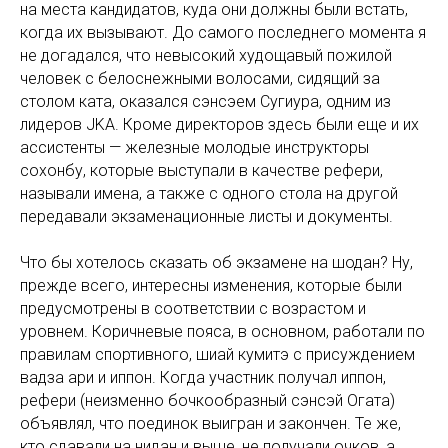
на места кандидатов, куда они должны были встать,
когда их вызывают. До самого последнего момента я
не догадался, что невысокий худощавый пожилой
человек с белоснежными волосами, сидящий за
столом ката, оказался сэнсэем Сугиура, одним из
лидеров JKA. Кроме директоров здесь были еще и их
ассистенты — железные молодые инструкторы
сохонбу, которые выступали в качестве рефери,
называли имена, а также с одного стола на другой
передавали экзаменационные листы и документы.
Что бы хотелось сказать об экзамене на шодан? Ну,
прежде всего, интересны изменения, которые были
предусмотрены в соответствии с возрастом и
уровнем. Коричневые пояса, в основном, работали по
правилам спортивного, шиай кумитэ с присуждением
вадза ари и иппон. Когда участник получал иппон,
рефери (неизменно бочкообразный сэнсэй Огата)
объявлял, что поединок выигран и закончен. Те же,
кто сдавали на нидан и выше, не получали очков, а