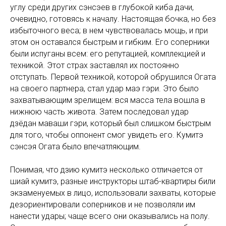
углу среди других сэнсэев в глубокой киба дачи,
очевидно, готовясь к началу. Настоящая бочка, но без
избыточного веса; в нем чувствовалась мощь, и при
этом он оставался быстрым и гибким. Его соперники
были испуганы всем: его репутацией, комплекцией и
техникой. Этот страх заставлял их постоянно
отступать. Первой техникой, которой обрушился Огата
на своего партнера, стал удар маэ гэри. Это было
захватывающим зрелищем: вся масса тела вошла в
нижнюю часть живота. Затем последовал удар
дзёдан маваши гэри, который был слишком быстрым
для того, чтобы оппонент смог увидеть его. Кумитэ
сэнсэя Огата было впечатляющим.
Понимая, что дзию кумитэ несколько отличается от
шиай кумитэ, разные инструкторы штаб-квартиры били
экзаменуемых в лицо, использовали захваты, которые
дезориентировали соперников и не позволяли им
нанести удары; чаще всего они оказывались на полу.