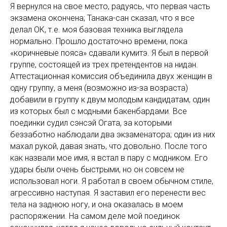
Я вернулся на свое место, радуясь, что первая часть
экзамена окончена; Танака-сан сказал, что я все
делал ОК, т.е. моя базовая техника выглядела
нормально. Прошло достаточно времени, пока
«коричневые пояса» сдавали кумитэ. Я был в первой
группе, состоящей из трех претендентов на нидан.
Аттестационная комиссия объединила двух женщин в
одну группу, а меня (возможно из-за возраста)
добавили в группу к двум молодым кандидатам, один
из которых был с модными бакенбардами. Все
поединки судил сэнсэй Огата, за которыми
беззаботно наблюдали два экзаменатора; один из них
махал рукой, давая знать, что довольно. После того
как назвали мое имя, я встал в пару с модником. Его
удары были очень быстрыми, но он совсем не
использовал ноги. Я работал в своем обычном стиле,
агрессивно наступая. Я заставил его перенести вес
тела на заднюю ногу, и она оказалась в моем
распоряжении. На самом деле мой поединок