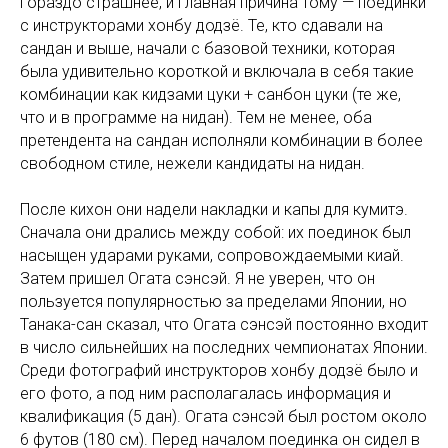
гораздо страшнее, и главная причина тому — поединки
с инструкторами хонбу додзё. Те, кто сдавали на
сандан и выше, начали с базовой техники, которая
была удивительно короткой и включала в себя такие
комбинации как кидзами цуки + санбон цуки (те же,
что и в программе на нидан). Тем не менее, оба
претендента на сандан исполняли комбинации в более
свободном стиле, нежели кандидаты на нидан.
После кихон они надели накладки и капы для кумитэ.
Сначала они дрались между собой: их поединок был
насыщен ударами руками, сопровождаемыми киай.
Затем пришел Огата сэнсэй. Я не уверен, что он
пользуется популярностью за пределами Японии, но
Танака-сан сказал, что Огата сэнсэй постоянно входит
в число сильнейших на последних чемпионатах Японии.
Среди фотографий инструкторов хонбу додзё было и
его фото, а под ним располагалась информация и
квалификация (5 дан). Огата сэнсэй был ростом около
6 футов (180 см). Перед началом поединка он сидел в