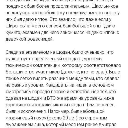
поединок был более продолжительным. Школьников
не допускали к свободному поединку; вместо этого у
них был дзию иппон. Это значило, что даже если у
Широ, сына моего сэнсэя, был большой опыт дзию
кумитэ, экзамен для него закончился на дзию иппон с
девочкой-ровесницей.
Следя за экзаменом на шодан, было очевидно, что
существует определенный стандарт, уровень
технической компетенции, которому соответствовало
большинство участников (даже те, кто не сдал). Было
также легко видеть различия между теми, кто сдавал
на разные уровни. Кандидаты на нидан в основном
смотрелись гораздо плавне и естественнее тех, кто
сдавал на шодан, и ВТО же время на уровень ниже
стремящихся к квалификации сандан. Тем не менее,
были и исключения. Например, был небольшой
«коричневый пояс» (около 20 лет) со скромным
выражением лица, который месяцем ранее выиграл