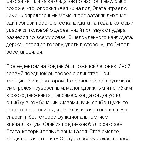
Сэнсэи не шли на кандидатов по-настоящему; было
похоже, что, опрокидывая их на пол, Огата играет с
ними. В определенный момент все затаили дыхание:
один сэнсэй просто снес кандидата на годан, который
ударился головой о деревянный пол; звук от удара
разнесся по всему додзё. Ошеломленного кандидата,
держащегося за голову, увели в сторону, чтобы тот
восстановился.
Претендентом на йондан был пожилой человек. Свой
первый поединок он провел с единственной
женщиной-инструктором. По сравнению с другими он
смотрелся неуверенным, малоподвижным и негибким
в своих движениях. Например, когда он допустил
ошибку в комбинации кидзами цуки, санбон цуки, то
просто остановился, извинился и начал сначала. Его
спарринг был скорее функциональным, чем
впечатляющим. Один из поединков был с сэнсэем
Огата, который только защищался. Став смелее,
кандидат начал гонять Огату по всему додзё, нанося