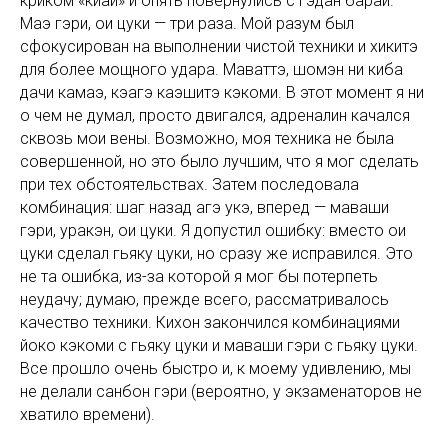
криком «киай» и опять повернулись с гэдан барай.
Маэ гэри, ои цуки — три раза. Мой разум был
сфокусирован на выполнении чистой техники и хикитэ
для более мощного удара. Маваттэ, шомэн ни киба
дачи камаэ, кэагэ каэшитэ кэкоми. В этот момент я ни
о чем не думал, просто двигался, адреналин качался
сквозь мои вены. Возможно, моя техника не была
совершенной, но это было лучшим, что я мог сделать
при тех обстоятельствах. Затем последовала
комбинация: шаг назад агэ укэ, вперед — маваши
гэри, уракэн, ои цуки. Я допустил ошибку: вместо ои
цуки сделал гьяку цуки, но сразу же исправился. Это
не та ошибка, из-за которой я мог бы потерпеть
неудачу; думаю, прежде всего, рассматривалось
качество техники. Кихон закончился комбинациями
йоко кэкоми с гьяку цуки и маваши гэри с гьяку цуки.
Все прошло очень быстро и, к моему удивлению, мы
не делали санбон гэри (вероятно, у экзаменаторов не
хватило времени).