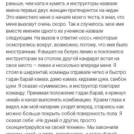
раньше, чем ката и кумитэ, и инструкторы назвали
имена первых двух женщин-претенденток на нидан.
Это известило меня о начале моего теста; я знал, что
меня вызовут очень скоро. Так и случилось: мое имя
вместе именем одного из учеников назвали
следующим. На вызов я ответил «осс»; некоторые
осмотрелись вокруг, возможно, потому, что имя было
иностранным. Я вышел на белую линию и поклонился
инструкторам за столом; другой кандидат встал на
свое место — левее и несколько впереди меня. Я
стоял в шидзэнтай, команды отдавали четко и быстро:
гэдан барай камаэ, дзию камаэ, кидзами цуки, санбон
цуки. Я сказал «сумимасэн», и инструктор повторил
команду. Принимая положение гэдан барай, я крикнул
«киай» и начал выполнять комбинацию. Краем глаза я
видел, как мой напарник уходит вперед, стараясь как
можно больше покрыть собой поверхность пола. Я
сказал себе: «Не думай о других, просто
сконцентрируйся на своей технике». Мы закончили