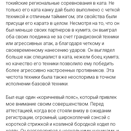
токийские региональные соревнования в ката. Не
только его ката канку дай было выполнено с четкой
техникой и отличным таймингом; эти свойства были
присущи его каратэ в целом. Несмотря на то, что он
был меньше своих партнеров в кумитэ, он выиграл
оба своих поединка не за счет грандиозной техники
или агрессивных атак, а благодаря четкому и
своевременному нанесению ударов. Он выглядел
больше как специалист в ката, нежели боец кумитэ;
но качество его техники позволило ему победить
более агрессивно настроенных противников. Эта
чистота техники была также неоспорима в точном
исполнении базовой техники.
Был еще один «коричневый пояс», который привлек
мое внимание своим совершенством. Перед
аттестацией, когда все стояли внизу в ожидании
регистрации, огромный, широкоплечий сэнсэй с
короткой стрижкой и козлиной бородкой ходил по
холлу. Он разговаривал с несколькими учениками, и