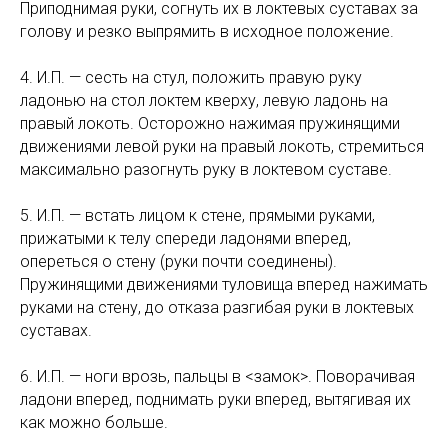
Приподнимая руки, согнуть их в локтевых суставах за
голову и резко выпрямить в исходное положение.
4. И.П. — сесть на стул, положить правую руку
ладонью на стол локтем кверху, левую ладонь на
правый локоть. Осторожно нажимая пружинящими
движениями левой руки на правый локоть, стремиться
максимально разогнуть руку в локтевом суставе.
5. И.П. — встать лицом к стене, прямыми руками,
прижатыми к телу спереди ладонями вперед,
опереться о стену (руки почти соединены).
Пружинящими движениями туловища вперед нажимать
руками на стену, до отказа разгибая руки в локтевых
суставах.
6. И.П. — ноги врозь, пальцы в <замок>. Поворачивая
ладони вперед, поднимать руки вперед, вытягивая их
как можно больше.