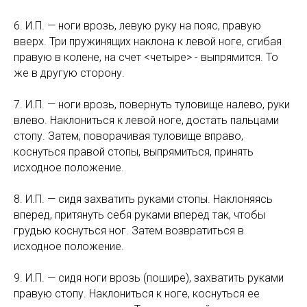
6. И.П. — ноги врозь, левую руку на пояс, правую
вверх. Три пружинящих наклона к левой ноге, сгибая
правую в колене, на счет <четыре> - выпрямится. То
же в другую сторону.
7. И.П. — ноги врозь, повернуть туловище налево, руки
влево. Наклониться к левой ноге, достать пальцами
стопу. Затем, поворачивая туловище вправо,
коснуться правой стопы, выпрямиться, принять
исходное положение.
8. И.П. — сидя захватить руками стопы. Наклоняясь
вперед, притянуть себя руками вперед так, чтобы
грудью коснуться ног. Затем возвратиться в
исходное положение.
9. И.П. — сидя ноги врозь (пошире), захватить руками
правую стопу. Наклониться к ноге, коснуться ее