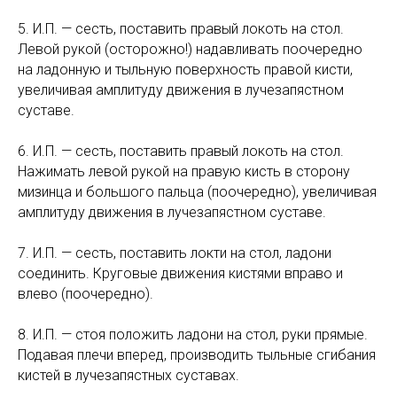
5. И.П. — сесть, поставить правый локоть на стол.
Левой рукой (осторожно!) надавливать поочередно
на ладонную и тыльную поверхность правой кисти,
увеличивая амплитуду движения в лучезапястном
суставе.
6. И.П. — сесть, поставить правый локоть на стол.
Нажимать левой рукой на правую кисть в сторону
мизинца и большого пальца (поочередно), увеличивая
амплитуду движения в лучезапястном суставе.
7. И.П. — сесть, поставить локти на стол, ладони
соединить. Круговые движения кистями вправо и
влево (поочередно).
8. И.П. — стоя положить ладони на стол, руки прямые.
Подавая плечи вперед, производить тыльные сгибания
кистей в лучезапястных суставах.