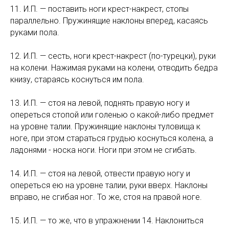
11. И.П. — поставить ноги крест-накрест, стопы
параллельно. Пружинящие наклоны вперед, касаясь
руками пола.
12. И.П. — сесть, ноги крест-накрест (по-турецки), руки
на колени. Нажимая руками на колени, отводить бедра
книзу, стараясь коснуться им пола.
13. И.П. — стоя на левой, поднять правую ногу и
опереться стопой или голенью о какой-либо предмет
на уровне талии. Пружинящие наклоны туловища к
ноге, при этом стараться грудью коснуться колена, а
ладонями - носка ноги. Ноги при этом не сгибать.
14. И.П. — стоя на левой, отвести правую ногу и
опереться ею на уровне талии, руки вверх. Наклоны
вправо, не сгибая ног. То же, стоя на правой ноге.
15. И.П. — то же, что в упражнении 14. Наклониться