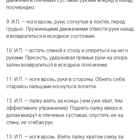
движения в плечевых суставах руками вперед и назад
поочередно.
9. И.П. — ноги врозь, руки, согнутые в локтях, перед
грудью. Пружинящими движениями отвести руки назад
и возвратиться в исходное состояние.
10. И.П. — встать спиной к столу и опереться на него
руками. Присесть, удерживая прямые руки на опоре,
затем возвратиться в исходное положение.
11. И.П. — ноги врозь, руки в стороны. Обнять себя,
стараясь пальцами коснуться лопаток.
12. И.П. — палку взять за концы (чем уже хват, тем
эффективнее упражнения). Поднять палку вверх и,
делая выкрут в плечевых суставах, опустить ее за
спину, не сгибая рук.
13. И.П. — ноги врозь. Взять палку хватом снизу за