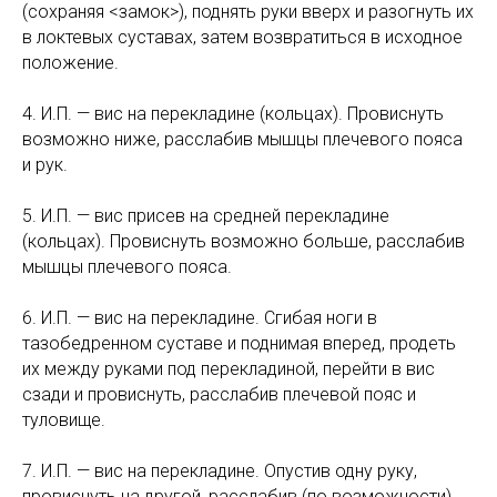
(сохраняя <замок>), поднять руки вверх и разогнуть их
в локтевых суставах, затем возвратиться в исходное
положение.
4. И.П. — вис на перекладине (кольцах). Провиснуть
возможно ниже, расслабив мышцы плечевого пояса
и рук.
5. И.П. — вис присев на средней перекладине
(кольцах). Провиснуть возможно больше, расслабив
мышцы плечевого пояса.
6. И.П. — вис на перекладине. Сгибая ноги в
тазобедренном суставе и поднимая вперед, продеть
их между руками под перекладиной, перейти в вис
сзади и провиснуть, расслабив плечевой пояс и
туловище.
7. И.П. — вис на перекладине. Опустив одну руку,
провиснуть на другой, расслабив (по возможности)