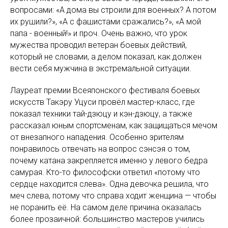
вопросами: «А дома вы строили для военных? А потом
их рушили?», «А с фашистами сражались?», «А мой
папа - военный!» и проч. Очень важно, что урок
мужества проводил ветеран боевых действий,
который не словами, а делом показал, как должен
вести себя мужчина в экстремальной ситуации.
Лауреат премии Всеяпонского фестиваля боевых
искусств Такэру Уцуси провёл мастер-класс, где
показал техники тай-дзюцу и кэн-дзюцу, а также
рассказал юным спортсменам, как защищаться мечом
от внезапного нападения. Особенно зрителям
понравилось отвечать на вопрос сэнсэя о том,
почему катана закрепляется именно у левого бедра
самурая. Кто-то философски ответил «потому что
сердце находится слева». Одна девочка решила, что
меч слева, потому что справа ходит женщина — чтобы
не поранить её. На самом деле причина оказалась
более прозаичной: большинство мастеров учились