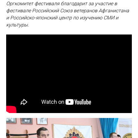
Оргкомитет фестиваля благодарит за участие в
фестивале Российский Союз ветеранов Афганистана
и Российско-японский центр по изучению СМИ и
культуры.