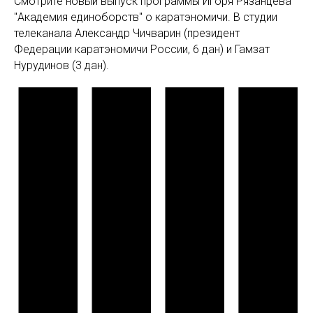
Смотрите новый выпуск программы Игоря Рязанцева
"Академия единоборств" о каратэномичи. В студии
телеканала Александр Чичварин (президент
Федерации каратэномичи России, 6 дан) и Гамзат
Нурудинов (3 дан).