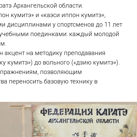
ратэ Архангельской области.
он кумитэ» и «каэси иппон кумитэ»,
и дисциплинами у спортсменов до 11 лет
 учебными поединками: каждый молодой
ом.
н акцент на методику преподавания
ку кумитэ») до вольного («дзию кумитэ»).
упражнениям, позволяющим
тва переносить базовую технику в