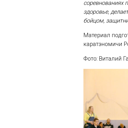
соревнованиях по
здоровье, делае
бойцом, защитни
Материал подго
каратэномичи Р
Фото: Виталий Г