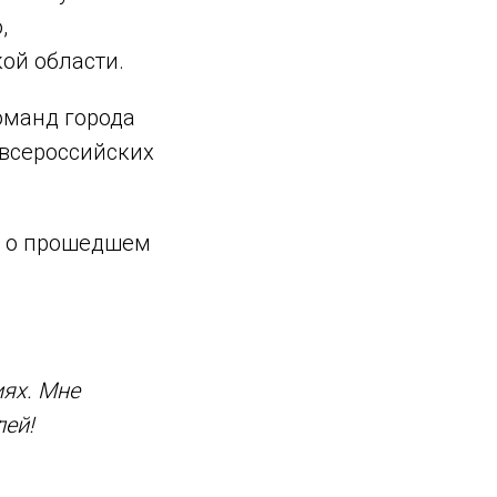
,
ой области.
оманд города
 всероссийских
и о прошедшем
иях. Мне
лей!