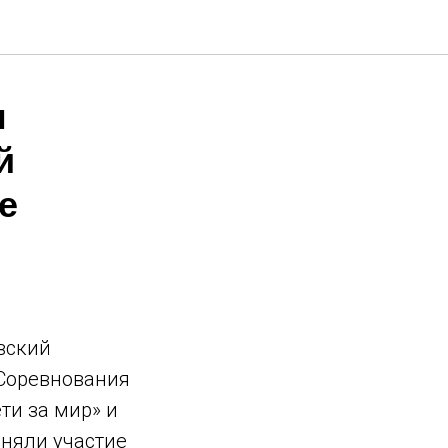
м
й
е
вский
 Соревнования
ти за мир» и
няли участие