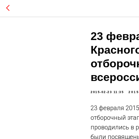
23 февр
Красног
отбороч
всеросси
2015-02-23 11:35
2015
23 февраля 201
отборочный этап
проводились в р
были посвящены