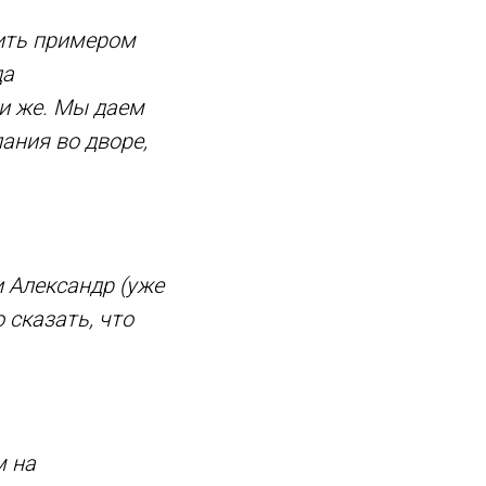
жить примером
да
и же. Мы даем
ания во дворе,
 Александр (уже
 сказать, что
м на