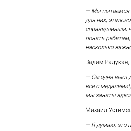
— Мы пытаемся н
для них, эталон
справедливым, ч
понять ребятам,
насколько важн
Вадим Радукан, 
— Сегодня высту
все с медалями!)
мы заняты здесь
Михаил Устимец,
— Я думаю, это 