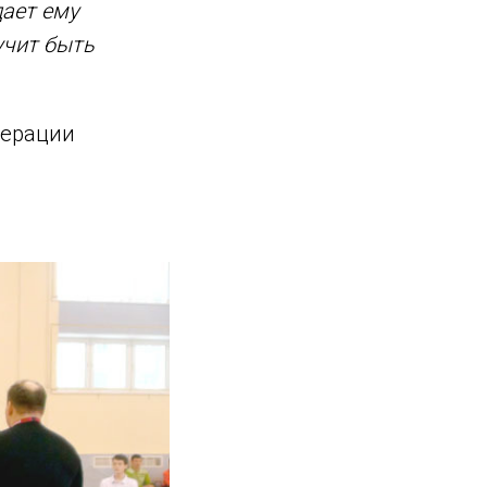
дает ему
учит быть
дерации