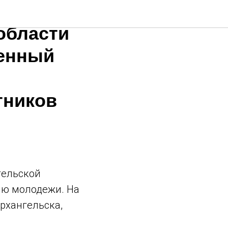
прошел
области
щенный
тников
гельской
ню молодежи. На
рхангельска,