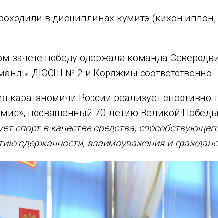
оходили в дисциплинах кумитэ (кихон иппон, 
м зачете победу одержала команда Северодвин
оманды ДЮСШ № 2 и Коряжмы соответственно.
ия каратэномичи России реализует спортивно-
а мир», посвященный 70-летию Великой Победы
ует спорт в качестве средства, способствующег
тию сдержанности, взаимоуважения и гражданс