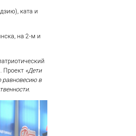
дзию), ката и
ска, на 2-м и
патриотический
. Проект
«Дети
о равновесию в
твенности.