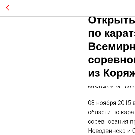
08 нояб
Открыты
по кара
Всемирн
соревно
из Коря
2015-12-05 11:53
2015
08 ноября 2015
области по кар
соревнования пр
Новодвинска и 