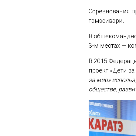
Соревнования пр
тамэсивари.
В общекомандно
3-м местах — к
В 2015 Федерац
проект «Дети з
за мир» использ
обществе, разви