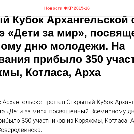
ря 2015 в Архангельске 
Новости ФКР 2015-16
й Кубок Архангельской 
тэ «Дети за мир», посвя
ому дню молодежи. На
вания прибыло 350 учас
жмы, Котласа, Арха
 в Архангельске прошел Открытый Кубок Архан
атэ «Дети за мир», посвященный Всемирному д
ибыло 350 участников из Коряжмы, Котласа, А
Северодвинска.