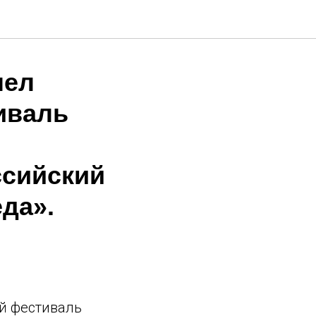
шел
иваль
ссийский
да».
й фестиваль