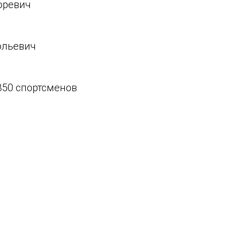
оревич
ольевич
350 спортсменов