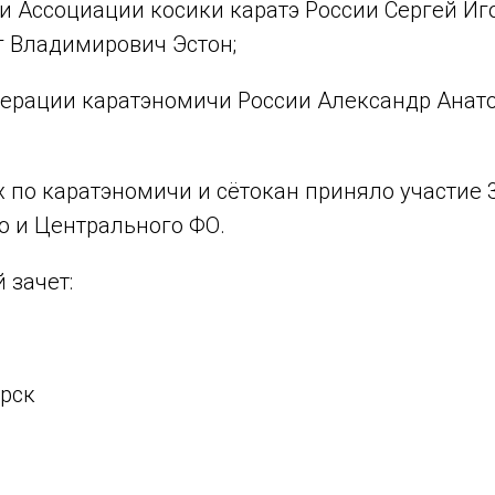
и Ассоциации косики каратэ России Сергей Иг
г Владимирович Эстон;
дерации каратэномичи России Александр Анат
 по каратэномичи и сётокан приняло участие 
о и Центрального ФО.
зачет:
орск