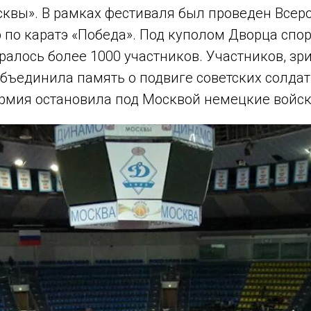
квы». В рамках фестиваля был проведен Всер
 по каратэ «Победа». Под куполом Дворца спо
алось более 1000 участников. Участников, зри
бъединила память о подвиге советских солдат 
армия остановила под Москвой немецкие войск