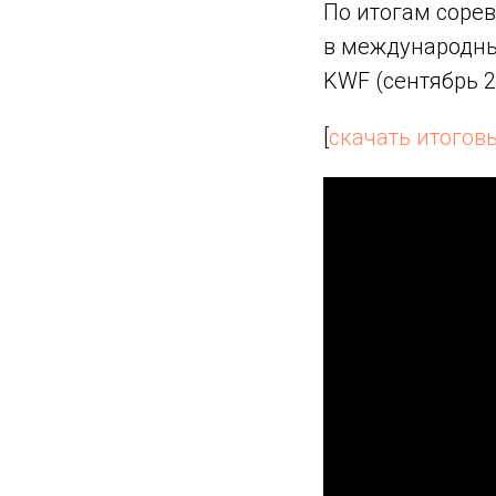
По итогам соре
в международных
KWF (сентябрь 2
[
скачать итоговы