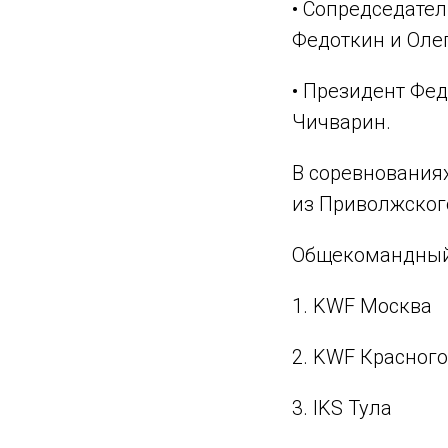
• Сопредседател
Федоткин и Оле
• Президент Фе
Чичварин.
В соревнованиях
из Приволжског
Общекомандный 
1. KWF Москва
2. KWF Красног
3. IKS Тула