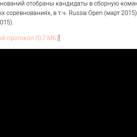
внований отобраны кандидаты в сборную коман
 соревнованиях, в т.ч. Russia Open (март 2015
015).
й протокол (0,7 МБ)
]