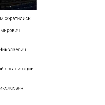
м обратились:
димирович
 Николаевич
ой организации
Николаевич