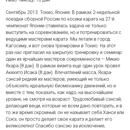
Сентябрь 2013. Токио, Япония. В рамках 2-недельной
поездки сборной России по косики каратэ на 27-й
чемпионат Японии ставилась задача не только
выступить на соревнованиях, но и потренироваться с
ведущими мастерами каратэ. Мы летали в город
Кагосиму, и вот снова тренировки в Токио. На этот
раз нас пригласил на закрытую тренировку и семинар
один из ярчайших мастеров современности — Микио
Яхара (8 дан). В рамках визита еще один урок провел
Акихито Исака (8 дан). Впечатлений масса, Яхара-
сэнсэй редкий из мастеров, умеющий не только
объяснять идеальную биомеханику движений, но и
вместе с тем, показать, как надо, на высочайшем
уровне, не смотря на возраст. Трудолюбивый сэнсэй,
делающий вещи, которые не всем дано повторить, и в
то же время скромный; он не называет себя Ханси или
Сокэ, он просто делает свое каратэ и делает его
великолепно! Спасибо сэнсэю за исключение,