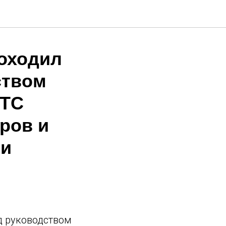
роходил
ством
УТС
ров и
 и
д руководством