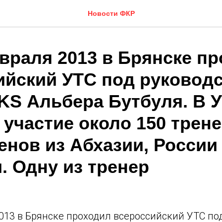
Новости ФКР
евраля 2013 в Брянске п
ийский УТС под руковод
IKS Альбера Бутбуля. В 
участие около 150 трене
енов из Абхазии, России
. Одну из тренер
3
013 в Брянске проходил всероссийский УТС по