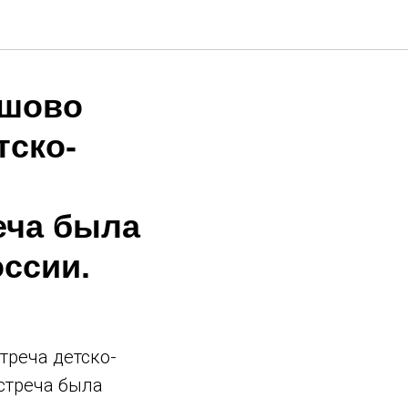
ршово
тско-
еча была
ссии.
треча детско-
стреча была