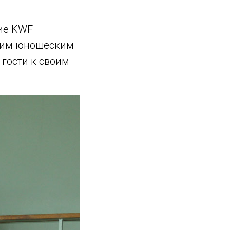
ние KWF
ским юношеским
гости к своим