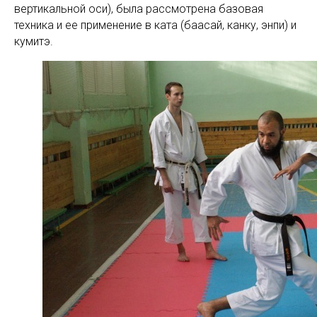
вертикальной оси), была рассмотрена базовая
техника и ее применение в ката (баасай, канку, энпи) и
кумитэ.