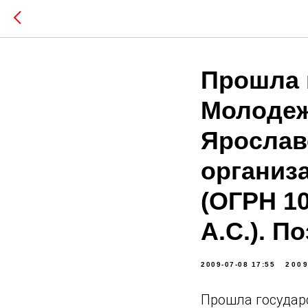
Прошла 
Молодеж
Ярослав
организ
(ОГРН 1
А.С.). П
2009-07-08 17:55
200
Прошла государ