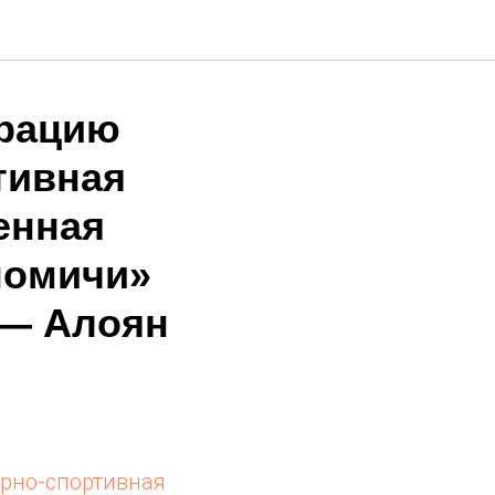
трацию
тивная
енная
номичи»
 — Алоян
рно-спортивная