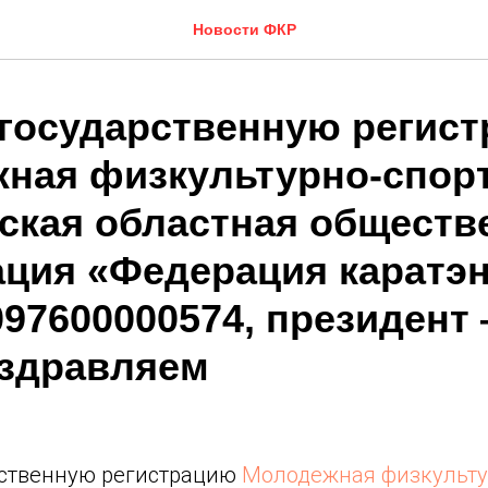
Новости ФКР
государственную регис
ная физкультурно-спор
ская областная обществ
ация «Федерация каратэ
097600000574, президент
оздравляем
9
ственную регистрацию
Молодежная физкульту