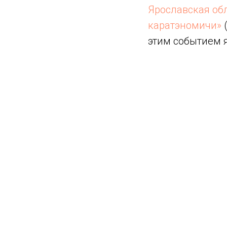
Ярославская об
каратэномичи»
(
этим событием я