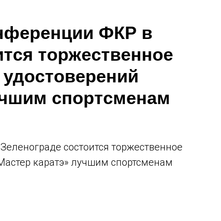
онференции ФКР в
ится торжественное
и удостоверений
учшим спортсменам
 Зеленограде состоится торжественное
«Мастер каратэ» лучшим спортсменам