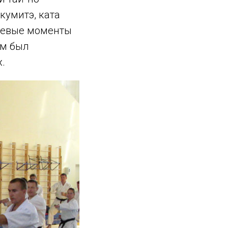
кумитэ, ката
ючевые моменты
ём был
.