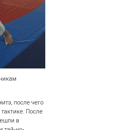
тникам
итэ, после чего
 тактике. После
решли в
 тай-но-