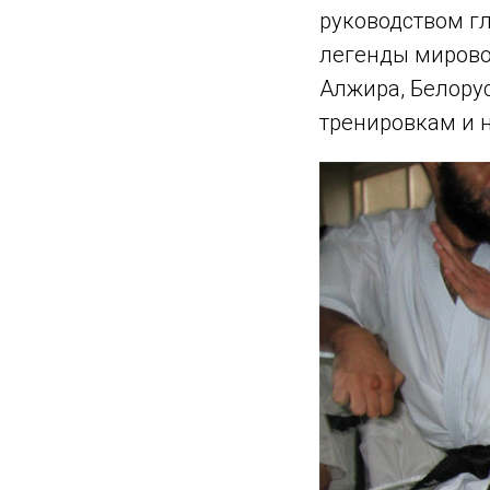
руководством г
легенды мирово
Алжира, Белору
тренировкам и 