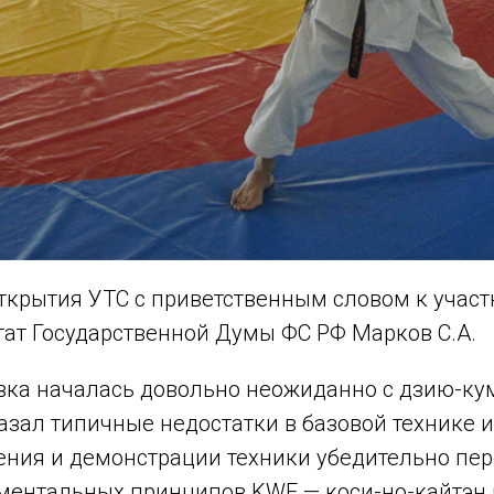
ткрытия УТС с приветственным словом к учас
тат Государственной Думы ФС РФ Марков С.А.
вка началась довольно неожиданно с дзию-кум
азал типичные недостатки в базовой технике и
нения и демонстрации техники убедительно пе
ментальных принципов KWF — коси-но-кайтэн и