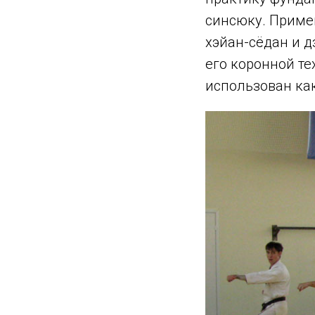
синсюку. Примен
хэйан-сёдан и 
его коронной те
использован как