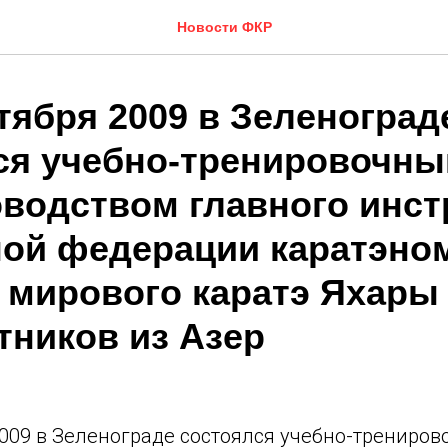
Новости ФКР
тября 2009 в Зеленоград
ся учебно-тренировочны
оводством главного инст
ой федерации каратэно
 мирового каратэ Яхары
тников из Азер
9
009 в Зеленограде состоялся учебно-трениров