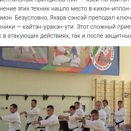
ение этих техник нашло место в кихон-иппон-
дзион. Безусловно, Яхара-сэнсэй преподал кл
хники — кайтэн-уракэн-ути. Этот сложный при
 в атакующих действиях, так и после защитных