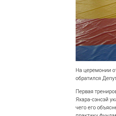
На церемонии о
обратился Депу
Первая трениро
Яхара-сэнсэй ук
чего его объяс
практику фунда