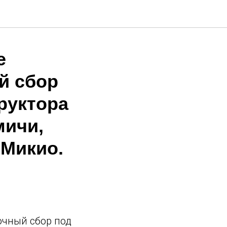
е
й сбор
руктора
мичи,
 Микио.
очный сбор под