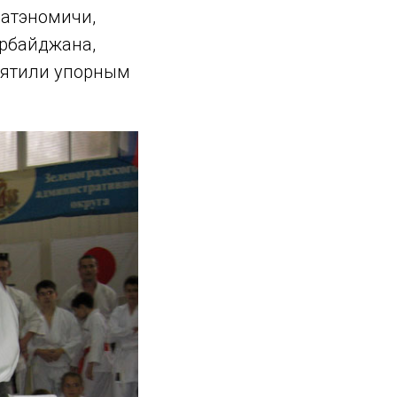
ратэномичи,
ербайджана,
вятили упорным