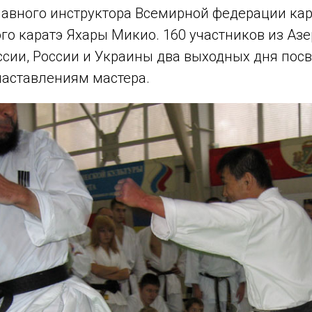
лавного инструктора Всемирной федерации ка
го каратэ Яхары Микио. 160 участников из Аз
ссии, России и Украины два выходных дня пос
наставлениям мастера.