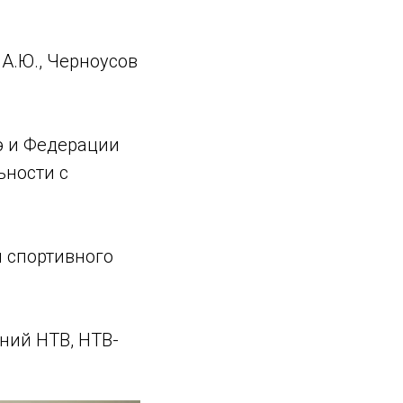
 А.Ю., Черноусов
э и Федерации
ьности с
 спортивного
ний НТВ, НТВ-