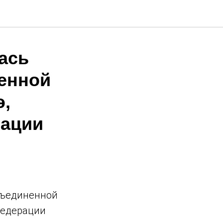
ась
енной
э,
рации
Объединенной
Федерации