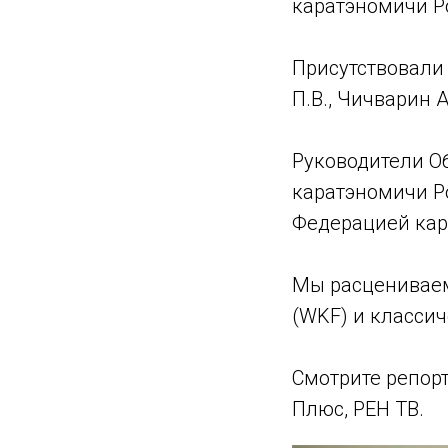
каратэномичи Р
Присутствовали 
П.В., Чичварин А
Руководители О
каратэномичи Р
Федерацией кар
Мы расцениваем
(WKF) и классич
Смотрите репорт
Плюс, РЕН ТВ.