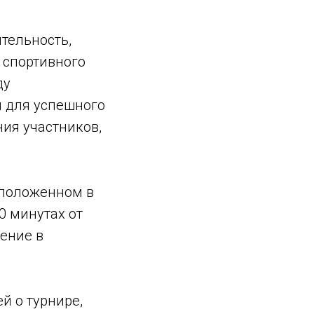
тельность,
 спортивного
ду
я для успешного
ия участников,
сположенном в
0 минутах от
ение в
 о турнире,