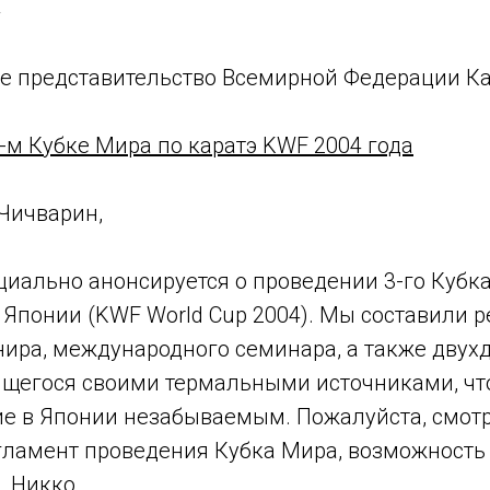
4
ое представительство Всемирной Федерации К
-м Кубке Мира по каратэ KWF 2004 года
Чичварин,
иально анонсируется о проведении 3-го Кубка
 Японии (KWF World Cup 2004). Мы составили 
нира, международного семинара, а также двух
авящегося своими термальными источниками, чт
е в Японии незабываемым. Пожалуйста, смот
гламент проведения Кубка Мира, возможность
. Никко.