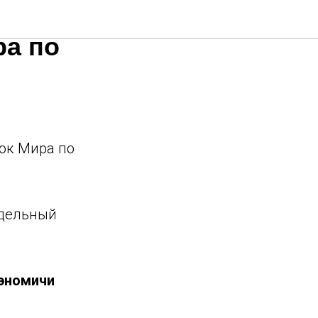
ио
ра по
бок Мира по
едельный
эномичи