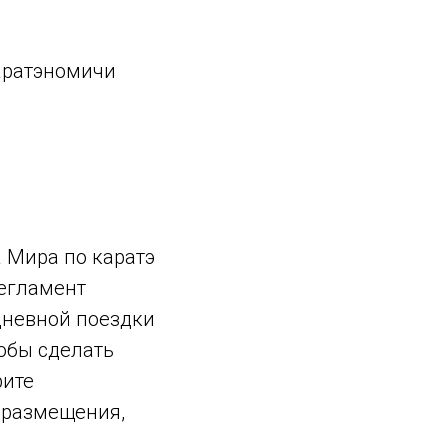
аратэномичи
 Мира по каратэ
регламент
дневной поездки
обы сделать
рите
 размещения,