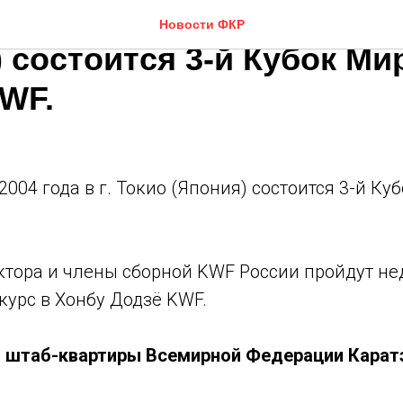
нтября 2004 года в г. Ток
Новости ФКР
 состоится 3-й Кубок Ми
KWF.
4
2004 года в г. Токио (Япония) состоится 3-й Ку
ктора и члены сборной KWF России пройдут н
курс в Хонбу Додзё KWF.
т штаб-квартиры Всемирной Федерации Карат