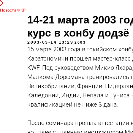
Новости ФКР
14-21 марта 2003 г
курс в хонбу додзё
2003-03-14 13:29
2003
15 марта 2003 года в токийском хон
Каратэномичи прошел мастер-класс д
KWF. Под руководством Микио Яхара,
Малкома Дорфмана тренировались п
Великобритании, Франции, Нидерлан
Каледонии, Индии, Непала и Туниса —
квалификацией не ниже 3 дана.
После семинара прошла аттестация н
во главе с главным инструктором Ми