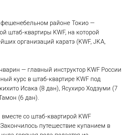
— фешенебельном районе Токио —
ой штаб-квартиры KWF, на которой
йших организаций каратэ (KWF, JKA,
ичварин — главный инструктор KWF России
ный курс в штаб-квартире KWF под
кихито Исака (8 дан), Ясухиро Ходзуми (7
Тамон (6 дан).
и вместе со штаб-квартирой KWF
 Закончилось путешествие купанием в