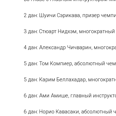
2 дан: Шуичи Сэрикава, призер чемп
3 дан: Стюарт Нидхэм, многократны
4 дан: Александр Чичварин, многокр
5 дан: Том Компиер, абсолютный чем
5 дан: Карим Беллахадар, многокра
6 дан: Ами Амише, главный инструкт
6 дан: Норио Кавасаки, абсолютный 