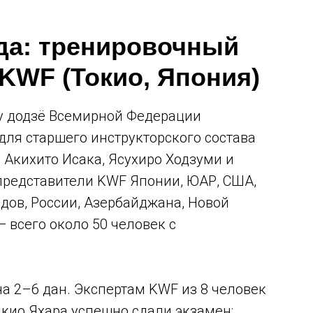
ода: тренировочный
 KWF (Токио, Япония)
бу додзё Всемирной Федерации
ля старшего инструкторского состава
 Акихито Исака, Ясухиро Ходзуми и
редставители KWF Японии, ЮАР, США,
дов, России, Азербайджана, Новой
 всего около 50 человек с
а 2–6 дан. Экспертам KWF из 8 человек
кио Яхара успешно сдали экзамен: