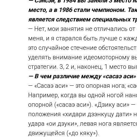
— Сэнсэй, в 1984 вы заняли 3 место н
место, а в 1986 стали чемпионом. Т
является следствием специальных т
— Нет, мои занятия не отличались о
меня, и я старался быть лучше с ка
это случайное стечение обстоятельст
уделять внимание идеомоторному в
стратегии. 3, 2 и, наконец, 1 место
— В чем различие между «сасаэ аси» 
— «Сасаэ аси» — это опорная нога; «
Например, когда вы одной ногой нано
опорной («сасаэ аси»). «Дзику аси» —
положения «хидари дзэнкуцу дати» 
удара «ои дзуки», левая нога являетс
движущейся («до кяку»).