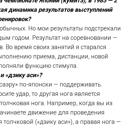
а чемпионате Японии (кумитэ), в 1985 — 2
акая динамика результатов выступлений
ренировок?
т обычных. Но мои результаты подстрекали
ждым годом. Результат на соревновании —
в. Во время своих занятий я старался
ыполнению приема, дистанции, новой
 выполняли функцию стимула.
и «дзику аси»?
сасаэру» по-японски — поддерживать.
сите удар, то другая нога является
 толчковая нога. Например, когда вы из
начинаете движение для проведения
я толчковой («дзику аси»), а правая нога —