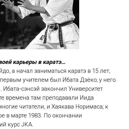
своей карьеры в каратэ…
до, а начал заниматься каратэ в 15 лет,
первым учителем был Ибата Дзёко; у него
. Ибата-сэнсэй закончил Университет
В те времена там преподавали Иида
 многие читатели, и Хаякава Норимаса; к
фе в марте 1983. По окончании
ий курс JKA.