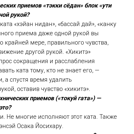
еских приемов «тэкки сёдан» блок «ути
ной рукой?
ката «хэйан нидан», «бассай дай», «канку
нного приема даже одной рукой вы
о крайней мере, правильного чувства,
ижение другой рукой. «Хикитэ»
вопрос сокращения и расслабления
ать ката тому, кто не знает его, —
и, а спустя время удалить
кой, оставив чувство «хикитэ».
нических приемов («токуй гата») —
это?
и. Не многие исполняют этот ката. Также
энсэй Осака Йосихару.