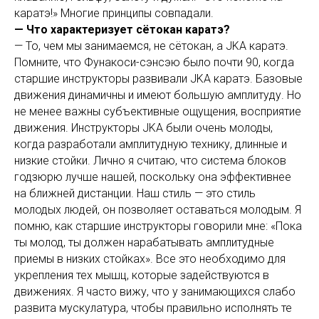
каратэ!» Многие принципы совпадали.
— Что характеризует сётокан каратэ?
— То, чем мы занимаемся, не сётокан, а JKA каратэ.
Помните, что Фунакоси-сэнсэю было почти 90, когда
старшие инструкторы развивали JKA каратэ. Базовые
движения динамичны и имеют большую амплитуду. Но
не менее важны субъективные ощущения, восприятие
движения. Инструкторы JKA были очень молоды,
когда разработали амплитудную технику, длинные и
низкие стойки. Лично я считаю, что система блоков
годзюрю лучше нашей, поскольку она эффективнее
на ближней дистанции. Наш стиль — это стиль
молодых людей, он позволяет оставаться молодым. Я
помню, как старшие инструкторы говорили мне: «Пока
ты молод, ты должен нарабатывать амплитудные
приемы в низких стойках». Все это необходимо для
укрепления тех мышц, которые задействуются в
движениях. Я часто вижу, что у занимающихся слабо
развита мускулатура, чтобы правильно исполнять те