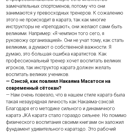
замечательных спортсменов, потому что они
занимаются у превосходных тренеров. К сожалению
этого не происходит в каратэ, так как многие
инструкторы не «преподают», они желают сами быть
великими. Например: «Я чемпион того сего, я
руковожу организацией». Они не учат тому, как стать
великими, а думают о собственной важности. Я
думаю, это большая ошибка каратистов. Как
профессиональный тренер хочет воспитать великих
игроков, так инструктор каратэ должен желать
воспитать великих учеников.
— Сэнсэй, как повлиял Накаяма Масатоси на
современный сётокан?
— Нам очень повезло, что в нашем стиле каратэ была
такая незаурядная личность как Накаяма-сэнсэй.
Благодаря его методике сильного и динамичного
каратэ JKA каратэ стало гораздо сильнее. Но помимо
физического воспитания своими книгами он заложил
фундамент удивительного каратэдо. Это рабочий