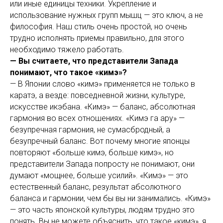
или иные единицы техники. Укрепление и
использование нужных групп мышц — это ключ, а не
философия. Наш стиль очень простой, но очень
трудно исполнять приемы правильно, для этого
необходимо тяжело работать.
— Вы считаете, что представители Запада
понимают, что такое «кимэ»?
— В Японии слово «кимэ» применяется не только в
каратэ, а везде: повседневной жизни, культуре,
искусстве икэбана. «Кимэ» — баланс, абсолютная
гармония во всех отношениях. «Кимэ га ару» —
безупречная гармония, не сумасбродный, а
безупречный баланс. Вот почему многие японцы
повторяют «больше кимэ, больше кимэ», но
представители Запада попросту не понимают, они
думают «мощнее, больше усилий». «Кимэ» — это
естественный баланс, результат абсолютного
баланса и гармонии, чем бы вы ни занимались. «Кимэ»
— это часть японской культуры, людям трудно это
понять. Вы не можете объяснить, что такое «кимэ», я