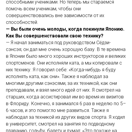
способными учениками. Но теперь мы стараемся
помочь всем ученикам, чтобы они
совершенствовались вне зависимости от их
способностей.
— Вы были очень молоды, когда покинули Японию.
Как Вы совершенствовали свою технику?
— Я начал заниматься под руководством Сёдзи-
сэнсэя; он дал мне очень хорошую базу. В те времена
в Японии было много хороших инструкторов и великих
спортсменов. Они исполняли ката, а мы копировали с
них технику. Я говорил себе: «Когда-нибудь я буду
исполнять ката, как они». Также я наблюдал за
многими другими сэнэсями, за их техникой, как они
преподавали, и взял много идей от них. Я смотрел на
старших, когда ассистировал им во время их визитов
в Флориду. Конечно, я занимался 6 раз в неделю по 5–
6 часов, и это помогло мне развиться. Также я
наблюдал за техникой из других видов спорта. Я ходил
в университет, смотрел на занятия по подводному
плаванию, гольфу, балету и думал: «Это похоже на