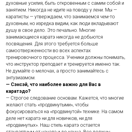
духовные усилия, быть откровенным с самим собой и
занятием. Никогда не идите на поводу у лени. Мы —
каратисты — утверждаем, что занимаемся чем-то
духовным, но изредка видим, как люди вкладывают
душу в свое дело. Это печально. Многие
занимающиеся каратэ никогда не добьются
посвящения. Для этого требуется больше
самоотверженности во всех аспектах
тренировочного процесса. Ученики должны понимать,
что инструктор преподает и тренируется именно так.
Не думайте о мелочах, а просто занимайтесь с
энтузиазмом.
— Сэнсэй, что наиболее важно для Вас в
каратэдо?
— Строгое следование основам. Кажется, что многие
желают стать «продвинутыми», чтобы
фокусироваться на «продвинутой» технике. На самом
деле нет каратэ ни для новичков, ни для
«продвинутых». Наш стиль каратэ остается
стандартным от начала и до конца. Все должны