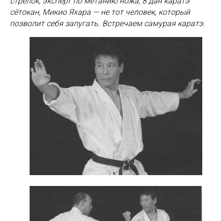
стрелок, эксперт по метанию ножа, 8 дан каратэ
сётокан, Микио Яхара — не тот человек, который
позволит себя запугать. Встречаем самурая каратэ.