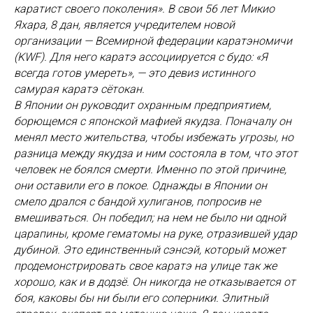
каратист своего поколения». В свои 56 лет Микио
Яхара, 8 дан, является учредителем новой
организации — Всемирной федерации каратэномичи
(KWF). Для него каратэ ассоциируется с будо: «Я
всегда готов умереть», — это девиз истинного
самурая каратэ сётокан.
В Японии он руководит охранным предприятием,
борющемся с японской мафией якудза. Поначалу он
менял место жительства, чтобы избежать угрозы, но
разница между якудза и ним состояла в том, что этот
человек не боялся смерти. Именно по этой причине,
они оставили его в покое. Однажды в Японии он
смело дрался с бандой хулиганов, попросив не
вмешиваться. Он победил; на нем не было ни одной
царапины, кроме гематомы на руке, отразившей удар
дубиной. Это единственный сэнсэй, который может
продемонстрировать свое каратэ на улице так же
хорошо, как и в додзё. Он никогда не отказывается от
боя, каковы бы ни были его соперники. Элитный