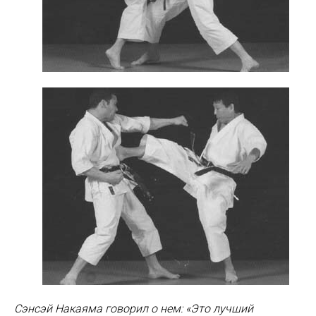
Сэнсэй Накаяма говорил о нем: «Это лучший