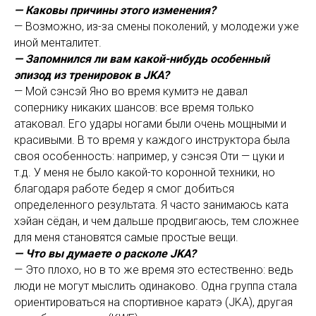
— Каковы причины этого изменения?
— Возможно, из-за смены поколений, у молодежи уже
иной менталитет.
— Запомнился ли вам какой-нибудь особенный
эпизод из тренировок в JKA?
— Мой сэнсэй Яно во время кумитэ не давал
сопернику никаких шансов: все время только
атаковал. Его удары ногами были очень мощными и
красивыми. В то время у каждого инструктора была
своя особенность: например, у сэнсэя Оти — цуки и
т.д. У меня не было какой-то коронной техники, но
благодаря работе бедер я смог добиться
определенного результата. Я часто занимаюсь ката
хэйан сёдан, и чем дальше продвигаюсь, тем сложнее
для меня становятся самые простые вещи.
— Что вы думаете о расколе JKA?
— Это плохо, но в то же время это естественно: ведь
люди не могут мыслить одинаково. Одна группа стала
ориентироваться на спортивное каратэ (JKA), другая