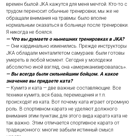
времен былой JKA кажутся для меня мечтой. Кто-то с
трудом переносит обычные тренировки; мы же не
обращали внимания на травмы: было вполне
нормальным оказаться в больнице после тренировки.
Я никогда не боялся.
— Что вы думаете о нынешних тренировках в JKA?
— Они кардинально изменились. Прежде инструкторы
JKA обладали менталитетом самураев: были готовы
умереть в любой момент. Сегодня у молодежи
абсолютно иной взгляд, она «американизировалась».
— Вы всегда были сильнейшим бойцом. А какое
значение вы придаете ката?
— Кумитэ и ката — две важные составляющие. Все
техники кумитэ, вся база, перемещения и т.п.
происходят из ката. Вот почему ката играет огромную
роль. В спортивном каратэ не уделяют должного
внимания этим пунктам; для этого вида каратэ ката не
так важно. Этим отличается спортивное каратэ от
традиционного: многие забыли истинный смысл