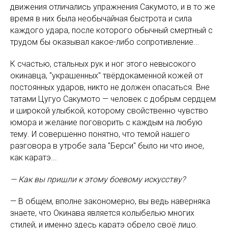
движения отличались упражнения Сакумото, и в то же
время в них была необычайная быстрота и сила
каждого удара, после которого обычный смертный с
трудом бы оказывал какое-либо сопротивление...
К счастью, стальных рук и ног этого невысокого
окинавца, "украшенных" твёрдокаменной кожей от
постоянных ударов, никто не должен опасаться. Вне
татами Цугуо Сакумото — человек с добрым сердцем
и широкой улыбкой, которому свойственно чувство
юмора и желание поговорить с каждым на любую
тему. И совершенно понятно, что темой нашего
разговора в утробе зала "Берси" было ни что иное,
как каратэ...
— Как вы пришли к этому боевому искусству?
— В общем, вполне закономерно, вы ведь наверняка
знаете, что Окинава является колыбелью многих
стилей, и именно здесь каратэ обрело своё лицо.