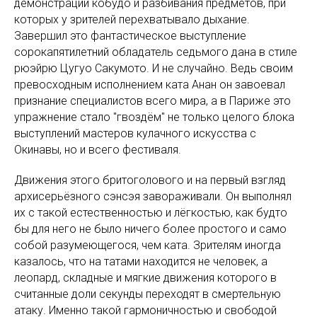
демонстрации кобудо и разбивания предметов, при
которых у зрителей перехватывало дыхание.
Завершил это фантастическое выступление
сорокапятилетний обладатель седьмого дана в стиле
рюэйрю Цугуо Сакумото. И не случайно. Ведь своим
превосходным исполнением ката Анан он завоевал
признание специалистов всего мира, а в Париже это
упражнение стало "гвоздём" не только целого блока
выступлений мастеров кулачного искусства с
Окинавы, но и всего фестиваля.
Движения этого бритоголового и на первый взгляд
архисерьёзного сэнсэя завораживали. Он выполнял
их с такой естественностью и лёгкостью, как будто
бы для него не было ничего более простого и само
собой разумеющегося, чем ката. Зрителям иногда
казалось, что на татами находится не человек, а
леопард, складные и мягкие движения которого в
считанные доли секунды переходят в смертельную
атаку. Именно такой гармоничностью и свободой