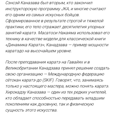
Сэнсэй Каназава был вторым, кто закончил
инструкторскую программу JKA, и многие считают
его одним из самых искусных бойцов.
Сформированное в результате строгой и тяжелой
практики, его тело отражает десятилетия упорных
занятий каратэ. Масатоси Накаяма использовал его
технику в качестве модели для классической книги
«Динамика Каратэ», Канадзава — пример мощности
каратэдо на высочайшем уровне.
После преподавания каратэ на Гавайях и в
Великобритании Канадзава принял решение создать
свою организацию — Международную федерацию
сётокан каратэ-до (SKIF). Говорят, что, занимаясь
только у настоящего мастера, можно понять каратэ.
Хирокадзу Каназава — один из тех редких учителей,
кто обладает способностью передавать младшим
поколениям как духовную, так и физическую
сущность этого искусства.